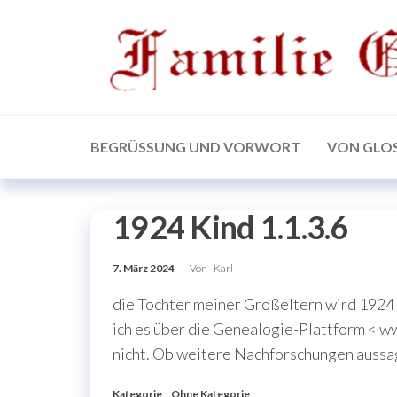
Zum
Inhalt
springen
BEGRÜSSUNG UND VORWORT
VON GLO
1924 Kind 1.1.3.6
7. März 2024
Von
Karl
die Tochter meiner Großeltern wird 1924 
ich es über die Genealogie-Plattform < 
nicht. Ob weitere Nachforschungen aussag
Kategorie
Ohne Kategorie