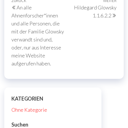
Beitragsnavigation
Vorheriger
ZURÜCK
WEITER
Näch
An alle
Hildegard Glowsky
Beitrag
Beit
Ahnenforscher*innen
1.1.6.2.2
und alle Personen, die
mit der Familie Glowsky
verwandt sind und,
oder, nur aus Interesse
meine Website
aufgerufen haben.
KATEGORIEN
Ohne Kategorie
Suchen