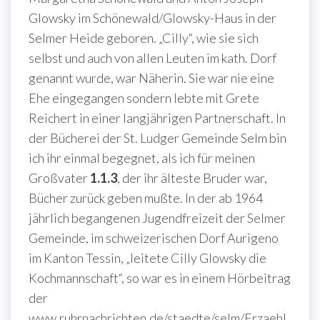
Glowsky im Schönewald/Glowsky-Haus in der
Selmer Heide geboren. „Cilly“, wie sie sich
selbst und auch von allen Leuten im kath. Dorf
genannt wurde, war Näherin. Sie war nie eine
Ehe eingegangen sondern lebte mit Grete
Reichert in einer langjährigen Partnerschaft. In
der Bücherei der St. Ludger Gemeinde Selm bin
ich ihr einmal begegnet, als ich für meinen
Großvater
1.1.3
, der ihr älteste Bruder war,
Bücher zurück geben mußte. In der ab 1964
jährlich begangenen Jugendfreizeit der Selmer
Gemeinde, im schweizerischen Dorf Aurigeno
im Kanton Tessin, „leitete Cilly Glowsky die
Kochmannschaft“, so war es in einem Hörbeitrag
der
www.ruhrnachrichten.de/staedte/selm/Erzaehl