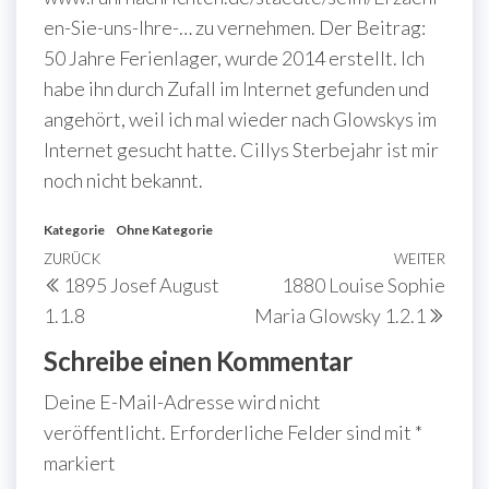
en-Sie-uns-Ihre-… zu vernehmen. Der Beitrag:
50 Jahre Ferienlager, wurde 2014 erstellt. Ich
habe ihn durch Zufall im Internet gefunden und
angehört, weil ich mal wieder nach Glowskys im
Internet gesucht hatte. Cillys Sterbejahr ist mir
noch nicht bekannt.
Kategorie
Ohne Kategorie
Beitragsnavigation
Vorheriger
ZURÜCK
WEITER
Näch
1895 Josef August
1880 Louise Sophie
Beitrag
Beit
1.1.8
Maria Glowsky 1.2.1
Schreibe einen Kommentar
Deine E-Mail-Adresse wird nicht
veröffentlicht.
Erforderliche Felder sind mit
*
markiert