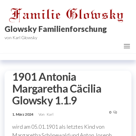
Zum
Inhalt
springen
Glowsky Familienforschung
von Karl Glowsky
1901 Antonia
Margaretha Cäcilia
Glowsky 1.1.9
0
1. März 2024
Von
Karl
wird am 05.01.1901 als letztes Kind von
Margaretha Schönewald und Anton Joseph