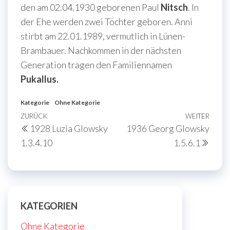
den am 02.04.1930 geborenen Paul
Nitsch
. In
der Ehe werden zwei Töchter geboren. Anni
stirbt am 22.01.1989, vermutlich in Lünen-
Brambauer. Nachkommen in der nächsten
Generation tragen den Familiennamen
Pukallus.
Kategorie
Ohne Kategorie
Beitragsnavigation
Vorheriger
ZURÜCK
WEITER
Näch
1928 Luzia Glowsky
1936 Georg Glowsky
Beitrag
Beit
1.3.4.10
1.5.6.1
KATEGORIEN
Ohne Kategorie