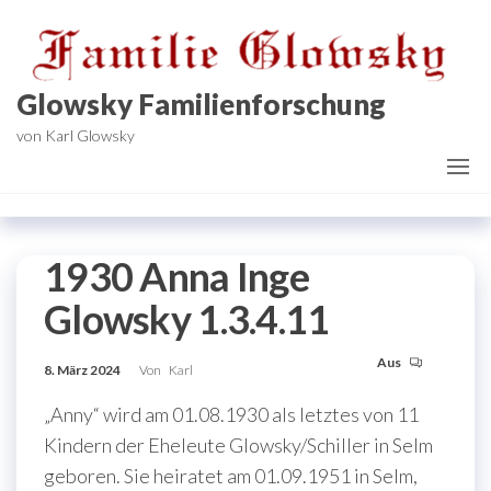
Zum
Inhalt
springen
Glowsky Familienforschung
von Karl Glowsky
1930 Anna Inge
Glowsky 1.3.4.11
Aus
8. März 2024
Von
Karl
„Anny“ wird am 01.08.1930 als letztes von 11
Kindern der Eheleute Glowsky/Schiller in Selm
geboren. Sie heiratet am 01.09.1951 in Selm,